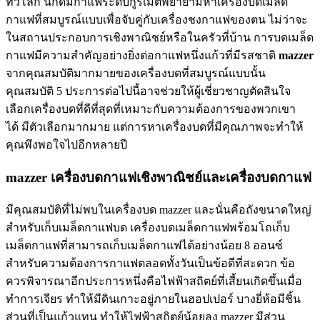
ทั่วโลก นักดื่มกาแฟระดับกูร์เมต์พยายามหาเครื่องบดเมล็ด
กาแฟที่สมบูรณ์แบบเพื่อจับคู่กับเครื่องชงกาแฟของตน ไม่ว่าจะ
ในสถานประกอบการเชิงพาณิชย์หรือในครัวที่บ้าน การบดเมล็ด
กาแฟมีความสำคัญอย่างยิ่งต่อกาแฟหนึ่งแก้วที่มีรสชาติ
mazzer
จากคุณสมบัติมากมายของเครื่องบดที่สมบูรณ์แบบนั้น
คุณสมบัติ 5 ประการต่อไปนี้อาจช่วยให้ผู้เชี่ยวชาญตัดสินใจ
เลือกเครื่องบดที่ดีที่สุดที่เหมาะกับความต้องการของพวกเขา
ได้ มีตัวเลือกมากมาย แต่การหาเครื่องบดที่มีคุณภาพจะทำให้
คุณพึงพอใจไปอีกหลายปี
mazzer เครื่องบดกาแฟเชิงพาณิชย์และเครื่องบดกาแฟ
มีคุณสมบัติที่ไม่พบในเครื่องบด mazzer และนั่นคือถังขนาดใหญ่
สำหรับเก็บเมล็ดกาแฟบด เครื่องบดเมล็ดกาแฟพร้อมโถเก็บ
เมล็ดกาแฟที่สามารถเก็บเมล็ดกาแฟได้อย่างน้อย 8 ออนซ์
สำหรับความต้องการกาแฟตลอดทั้งวันเป็นข้อดีที่สะดวก ข้อ
ควรพิจารณาอีกประการหนึ่งคือไฟฟ้าสถิตย์ที่เสี้ยนเกิดขึ้นเมื่อ
ทำการเจียร ทำให้มีดินเกาะอยู่ภายในฮอปเปอร์ บางยี่ห้อมีชิ้น
ส่วนที่เป็นแก้วแทน ทำให้ไฟฟ้าสถิตย์น้อยลง mazzer มีส่วน