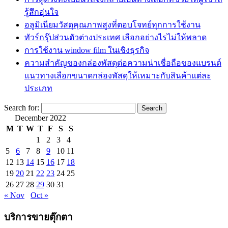
รู้สึกอุ่นใจ
อลูมิเนียมวัสดุคุณภาพสูงที่ตอบโจทย์ทุกการใช้งาน
ทัวร์กรุ๊ปส่วนตัวต่างประเทศ เลือกอย่างไรไม่ให้พลาด
การใช้งาน window film ในเชิงธุรกิจ
ความสำคัญของกล่องพัสดุต่อความน่าเชื่อถือของแบรนด์
แนวทางเลือกขนาดกล่องพัสดุให้เหมาะกับสินค้าแต่ละ
ประเภท
Search for:
December 2022
M
T
W
T
F
S
S
1
2
3
4
5
6
7
8
9
10
11
12
13
14
15
16
17
18
19
20
21
22
23
24
25
26
27
28
29
30
31
« Nov
Oct »
บริการขายตุ๊กตา