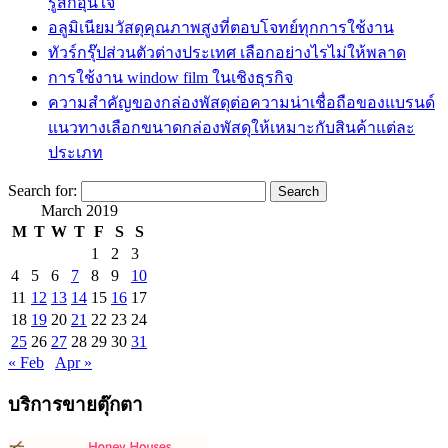
รู้สึกอุ่นใจ
อลูมิเนียมวัสดุคุณภาพสูงที่ตอบโจทย์ทุกการใช้งาน
ทัวร์กรุ๊ปส่วนตัวต่างประเทศ เลือกอย่างไรไม่ให้พลาด
การใช้งาน window film ในเชิงธุรกิจ
ความสำคัญของกล่องพัสดุต่อความน่าเชื่อถือของแบรนด์
แนวทางเลือกขนาดกล่องพัสดุให้เหมาะกับสินค้าแต่ละ
ประเภท
Search for:
March 2019
M
T
W
T
F
S
S
1
2
3
4
5
6
7
8
9
10
11
12
13
14
15
16
17
18
19
20
21
22
23
24
25
26
27
28
29
30
31
« Feb
Apr »
บริการขายตุ๊กตา