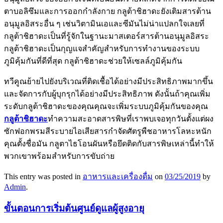
ตาบอลิซึมและการออกกำลังกาย กลูต้าชิฮาดะยังเติมสารต้าน
อนุมูลอิสระอื่น ๆ เช่นวิตามินเอและซีมันไม่น่าแปลกใจเลยที่
กลูต้าชิฮาดะเป็นที่รู้จักในฐานะมาสเตอร์สารต้านอนุมูลอิสระ
กลูต้าชิฮาดะเป็นกุญแจสำคัญสำหรับการทำงานของระบบ
ภูมิคุ้มกันที่ดีที่สุด กลูต้าชิฮาดะช่วยให้เซลล์ภูมิคุ้มกัน
ทวีคูณย้ายไปยังบริเวณที่ติดเชื้อได้อย่างมีประสิทธิภาพมากขึ้น
และจัดการกับผู้บุกรุกได้อย่างมีประสิทธิภาพ ดังนั้นถ้าคุณเพิ่ม
ระดับกลูต้าชิฮาดะของคุณคุณจะเพิ่มระบบภูมิคุ้มกันของคุณ
กลูต้าชิฮาดะ
ทำความสะอาดสารพิษที่เราพบเจอทุกวันตั้งแต่ผง
ซักฟอกพรมสีระบายไอเสียสารกำจัดศัตรูพืชอาหารโลหะหนัก
คุณตั้งชื่อมัน กลูตาไธโอนผันหรือยึดติดกับสารพิษเหล่านี้ทำให้
พวกเขาพร้อมสำหรับการขับถ่าย
This entry was posted in
อาหารและเครื่องดื่ม
on
03/25/2019
by
Admin
.
ขั้นตอนการเริ่มต้นศูนย์ดูแลผู้สูงอายุ