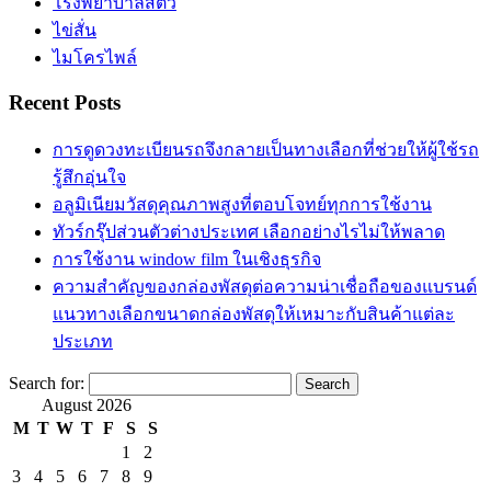
โรงพยาบาลสัตว์
ไข่สั่น
ไมโครไพล์
Recent Posts
การดูดวงทะเบียนรถจึงกลายเป็นทางเลือกที่ช่วยให้ผู้ใช้รถ
รู้สึกอุ่นใจ
อลูมิเนียมวัสดุคุณภาพสูงที่ตอบโจทย์ทุกการใช้งาน
ทัวร์กรุ๊ปส่วนตัวต่างประเทศ เลือกอย่างไรไม่ให้พลาด
การใช้งาน window film ในเชิงธุรกิจ
ความสำคัญของกล่องพัสดุต่อความน่าเชื่อถือของแบรนด์
แนวทางเลือกขนาดกล่องพัสดุให้เหมาะกับสินค้าแต่ละ
ประเภท
Search for:
August 2026
M
T
W
T
F
S
S
1
2
3
4
5
6
7
8
9