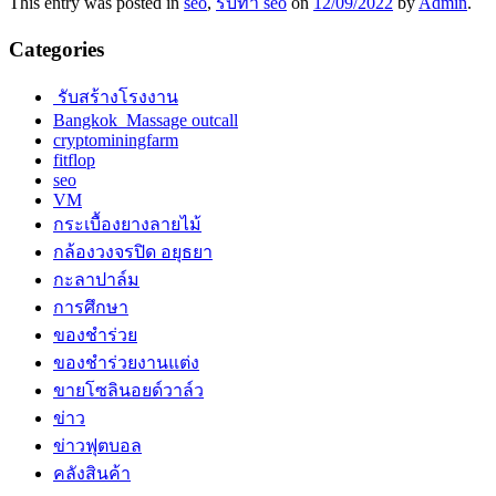
This entry was posted in
seo
,
รับทำ seo
on
12/09/2022
by
Admin
.
Categories
รับสร้างโรงงาน
Bangkok Massage outcall
cryptominingfarm
fitflop
seo
VM
กระเบื้องยางลายไม้
กล้องวงจรปิด อยุธยา
กะลาปาล์ม
การศึกษา
ของชำร่วย
ของชำร่วยงานแต่ง
ขายโซลินอยด์วาล์ว
ข่าว
ข่าวฟุตบอล
คลังสินค้า