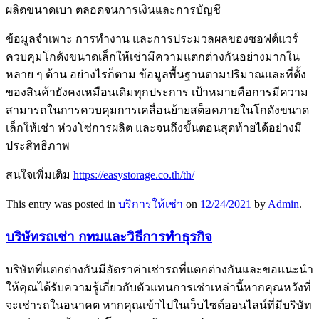
ผลิตขนาดเบา ตลอดจนการเงินและการบัญชี
ข้อมูลจำเพาะ การทำงาน และการประมวลผลของซอฟต์แวร์
ควบคุมโกดังขนาดเล็กให้เช่ามีความแตกต่างกันอย่างมากใน
หลาย ๆ ด้าน อย่างไรก็ตาม ข้อมูลพื้นฐานตามปริมาณและที่ตั้ง
ของสินค้ายังคงเหมือนเดิมทุกประการ เป้าหมายคือการมีความ
สามารถในการควบคุมการเคลื่อนย้ายสต็อคภายในโกดังขนาด
เล็กให้เช่า ห่วงโซ่การผลิต และจนถึงขั้นตอนสุดท้ายได้อย่างมี
ประสิทธิภาพ
สนใจเพิ่มเติม
https://easystorage.co.th/th/
This entry was posted in
บริการให้เช่า
on
12/24/2021
by
Admin
.
บริษัทรถเช่า กทมและวิธีการทำธุรกิจ
บริษัทที่แตกต่างกันมีอัตราค่าเช่ารถที่แตกต่างกันและขอแนะนำ
ให้คุณได้รับความรู้เกี่ยวกับตัวแทนการเช่าเหล่านี้หากคุณหวังที่
จะเช่ารถในอนาคต หากคุณเข้าไปในเว็บไซต์ออนไลน์ที่มีบริษัท