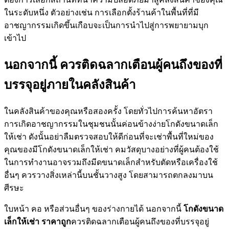
ในระดับหนึ่ง ตัวอย่างเช่น การเลือกตั้งร้านค้าในพื้นที่ที่มี
อาชญากรรมเกิดขึ้นเกือบจะเป็นการนำไปสู่การพยายามบุก
เข้าไป
นอกจากนี้ ควรติดฉลากเตือนผู้คนถึงของที่
บรรจุอยู่ภายในคลังสินค้า
ในคลังสินค้าของคุณหรือสองครั้ง โดยทั่วไปการค้นหาอัตรา
การเกิดอาชญากรรมในชุมชนนั้นค่อนข้างง่ายโกดังขนาดเล็ก
ให้เช่า ดังนั้นอย่าลืมตรวจสอบให้ดีก่อนที่จะเช่าพื้นที่ใหม่ของ
คุณของมีโกดังขนาดเล็กให้เช่า คมวัสดุบางอย่างที่ผู้คนต้องใช้
ในการทำงานอาจรวมถึงมีดขนาดเล็กสำหรับตัดหรือเครื่องใช้
อื่นๆ ควรวางสิ่งเหล่านี้บนชั้นวางสูง โดยสามารถตกลงมาบน
ศีรษะ
ใบหน้า คอ หรือส่วนอื่นๆ ของร่างกายได้ นอกจากนี้
โกดังขนาด
เล็กให้เช่า ราคาถูก
ควรติดฉลากเตือนผู้คนถึงของที่บรรจุอยู่