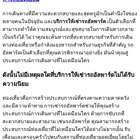
การเดินทางที่มีความสะดวกสบายและสุดหรูมักเป็นคำนึงใจของ
หลายคนในปัจจุบัน และ
บริการให้เช่ารถอัลพาร์ด
เป็นตัวเลือกที่
สามารถทำให้ความสมบูรณ์และสุขสบายในการเดินทางกลาย
เป็นจริงได้ ไม่ว่าคุณจะค้นหารถที่สะดวกสบายสำหรับการเดิน
ทางท่องเที่ยวหรือกำลังมองหารถสำหรับงานธุรกิจที่สำคัญ รถ
อัลพาร์ดเป็นตัวเลือกที่คุณควรพิจารณาอย่างยิ่ง มันนำคุณสู่
ประสบการณ์การเดินทางที่ไม่เหมือนใคร
ดังนั้นไม่มีเหตุผลใดที่บริการให้เช่ารถอัลพาร์ดไม่ได้รับ
ความนิยม
ท่องเที่ยวคือการสร้างประสบการณ์ที่ตรงตามความคาดหวัง
และมีความท้าทาย การเช่ารถอัลพาร์ดช่วยให้คุณสร้าง
ประสบการณ์การเดินทางที่ไม่เหมือนใคร ด้วยการขับรถที่
สะดวกสบายและสวยงาม เช่นรถอัลพาร์ด คุณสามารถสร้าง
ประสบการณ์ท่องเที่ยวที่ไม่เหมือนใครได้อย่างไม่ยากเย็น รับ
เพื่อนและครอบครัวไปพบกับสถานที่ท่องเที่ยวยอดเยี่ยมโดยไม่