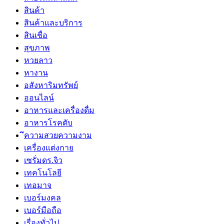
สินค้า
สินค้าและบริการ
สินเชื่อ
สุขภาพ
หวยลาว
หางาน
อสังหาริมทรัพย์
ออนไลน์
อาหารและเครื่องดื่ม
อาหารโรคตับ
ึความสวยความงาม
เครื่องแต่งกาย
เซรั่มดร.จิว
เทคโนโลยี
เทอมาจ
เบอร์มงคล
เบอร์มือถือ
เรื่องทั่วไป