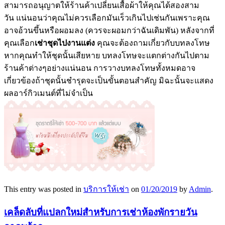
สามารถอนุญาตให้ร้านค้าเปลี่ยนเสื้อผ้าให้คุณได้สองสาม
วัน แน่นอนว่าคุณไม่ควรเลือกมันเร็วเกินไปเช่นกันเพราะคุณ
อาจอ้วนขึ้นหรือผอมลง (ควรจะผอมกว่าฉันเดิมพัน) หลังจากที่
คุณเลือก
เช่าชุดไปงานแต่ง
คุณจะต้องถามเกี่ยวกับบทลงโทษ
หากคุณทำให้ชุดนั้นเสียหาย บทลงโทษจะแตกต่างกันไปตาม
ร้านค้าต่างๆอย่างแน่นอน การวางบทลงโทษทั้งหมดอาจ
เกี่ยวข้องถ้าชุดนั้นชำรุดจะเป็นขั้นตอนสำคัญ มิฉะนั้นจะแสดง
ผลอาร์กิวเมนต์ที่ไม่จำเป็น
This entry was posted in
บริการให้เช่า
on
01/20/2019
by
Admin
.
เคล็ดลับที่แปลกใหม่สำหรับการเช่าห้องพักรายวัน