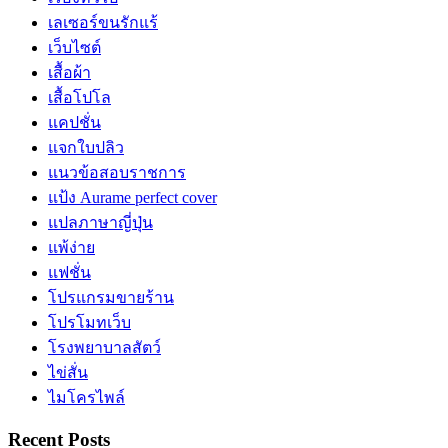
เลเซอร์ขนรักแร้
เว็บไซต์
เสื้อผ้า
เสื้อโปโล
แคปชั่น
แจกใบปลิว
แนวข้อสอบราชการ
แป้ง Aurame perfect cover
แปลภาษาญี่ปุ่น
แพ้ง่าย
แฟชั่น
โปรแกรมขายร้าน
โปรโมทเว็บ
โรงพยาบาลสัตว์
ไข่สั่น
ไมโครไพล์
Recent Posts