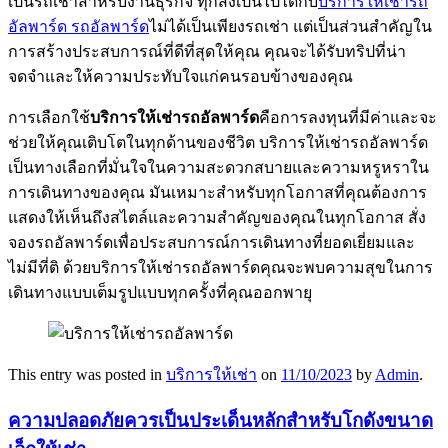
เป็นรถเช่าสำหรับงานธุรกิจ ทุกสิ่่งเป็นไปได้กับ
บริการให้เช่ารถ
อัลพาร์ด รถอัลพาร์ด
ไม่ได้เป็นเพียงรถเช่า แต่เป็นส่วนสำคัญใน
การสร้างประสบการณ์ที่ดีที่สุดให้คุณ คุณจะได้รับทริปที่น่า
จดจำและให้ความประทับใจแก่คนรอบข้างของคุณ
การเลือกใช้
บริการให้เช่ารถอัลพาร์ด
คือการลงทุนที่มีค่าและจะ
ช่วยให้คุณเติบโตในทุกด้านของชีวิต บริการให้เช่ารถอัลพาร์ด
เป็นทางเลือกที่มั่นใจในความสะดวกสบายและความหรูหราใน
การเดินทางของคุณ มันเหมาะสำหรับทุกโอกาสที่คุณต้องการ
แสดงให้เห็นถึงสไตล์และความสำคัญของคุณในทุกโอกาส สั่ง
จองรถอัลพาร์ดเพื่อประสบการณ์การเดินทางที่ยอดเยี่ยมและ
ไม่มีที่ติ ด้วยบริการให้เช่ารถอัลพาร์ดคุณจะพบความสุขในการ
เดินทางแบบเต็มรูปแบบทุกครั้งที่คุณออกพายุ
This entry was posted in
บริการให้เช่า
on
11/10/2023
by
Admin
.
ความปลอดภัยควรเป็นประเด็นหลักสำหรับโกดังขนาด