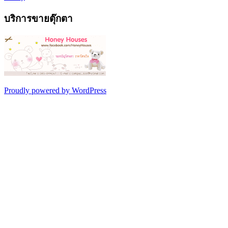
บริการขายตุ๊กตา
Proudly powered by WordPress