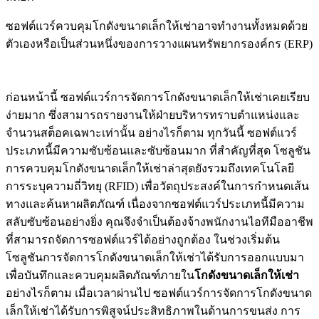
ซอฟต์แวร์ควบคุมโกดังขนาดเล็กให้เช่าอาจทำงานทั้งหมดด้วย
ตัวเองหรือเป็นส่วนหนึ่งของการวางแผนทรัพยากรองค์กร (ERP)
ก่อนหน้านี้ ซอฟต์แวร์การจัดการโกดังขนาดเล็กให้เช่าเคยเรียบ
ง่ายมาก ซึ่งสามารถรายงานให้ฝ่ายบริหารทราบตำแหน่งและ
จำนวนสต็อคเฉพาะเท่านั้น อย่างไรก็ตาม ทุกวันนี้ ซอฟต์แวร์
ประเภทนี้มีความซับซ้อนและซับซ้อนมาก ที่สำคัญที่สุด โซลูชัน
การควบคุมโกดังขนาดเล็กให้เช่าล่าสุดยังรวมถึงเทคโนโลยี
การระบุความถี่วิทยุ (RFID) เพื่อวัตถุประสงค์ในการกำหนดเส้น
ทางและค้นหาผลิตภัณฑ์ เนื่องจากซอฟต์แวร์ประเภทนี้มีความ
สลับซับซ้อนอย่างยิ่ง คุณจึงจำเป็นต้องจ้างพนักงานไอทีมืออาชีพ
ที่สามารถจัดการซอฟต์แวร์ได้อย่างถูกต้อง ในช่วงเริ่มต้น
โซลูชันการจัดการโกดังขนาดเล็กให้เช่าได้รับการออกแบบมา
เพื่อบันทึกและควบคุมผลิตภัณฑ์ภายใน
โกดังขนาดเล็กให้เช่า
อย่างไรก็ตาม เมื่อเวลาผ่านไป ซอฟต์แวร์การจัดการโกดังขนาด
เล็กให้เช่าได้รับการพิสูจน์ประสิทธิภาพในด้านการขนส่ง การ