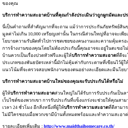
ของคุณ
บริการทำความสะอาดบ้านที่คุณกำลังประเมินว่าถูกผูกมัดและปร
นี่เป็นคำถามที่สำคัญมากที่จะถาม แม้ว่าการประกันภัยทรัพย์ส
มูลค่าไม่เกิน 10,000 เหรียญเท่านั้น ในกรณีส่วนใหญ่ที่อาจจ
โยบายความรับผิดทั่วไปการชดเชยของคนงานและความคุ้มครองเต็มอ
การจ้างงานของคุณโดยไม่ต้องประกันนี้คุณอาจจะอยู่ในตะขอไม่
บ้านควรเป็นเรื่องปวดหัวฟรีและผู้ให้
บริการทำความสะอาด
ที่ดี
ประเภทของพันธบัตรเหล่านี้มักไม่คุ้มค่ากับกระดาษที่เขียนไว้ผู้ให
แนวโน้มที่จะตรวจสอบพนักงานของตนอย่างละเอียดและมีนโยบ
บริการทำความสะอาดบ้านใหม่ของคุณจะรับประกันได้หรือไม่
ผู้ให้
บริการทำความสะอาด
ส่วนใหญ่ไม่ได้รับการรับประกันเป็น
เว็บไซต์ของพวกเขา การรับประกันที่แข็งแกร่งจะช่วยให้คุณส
เวลา 24 ชั่วโมง อีกสิ่งหนึ่งที่ผู้ให้
บริการทำความสะอาด
ที่ดีสามา
ไม่มีใครชอบเมื่อพวกเขามีบ้านทั้งหมดพร้อมและทำความสะอาดไ
รายละเอียดเพิ่มเติม :
http://www.maidthaihomecare.co.th/