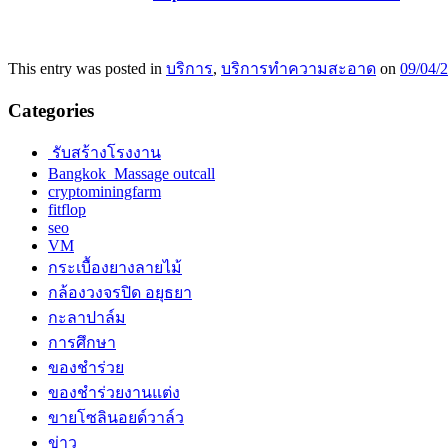
This entry was posted in
บริการ
,
บริการทำความสะอาด
on
09/04/
Categories
รับสร้างโรงงาน
Bangkok Massage outcall
cryptominingfarm
fitflop
seo
VM
กระเบื้องยางลายไม้
กล้องวงจรปิด อยุธยา
กะลาปาล์ม
การศึกษา
ของชำร่วย
ของชำร่วยงานแต่ง
ขายโซลินอยด์วาล์ว
ข่าว