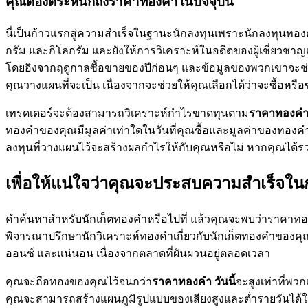
คุณต้องตระหนักถึงราคาทองคำในปัจจุบัน
นี่เป็นก้าวแรกสู่ความสำเร็จในฐานะนักลงทุนเพราะนักลงทุนทองค
กรัม และกิโลกรัม และยังให้การวิเคราะห์ในอดีตของผู้เชี่ย
โดยอิงจากฤดูกาลซื้อขายของปีก่อนๆ และข้อมูลของพวกเขาจะช่ว
คุณวางแผนที่จะเป็น เนื่องจากจะช่วยให้คุณเลือกได้ว่าจะซื้อหร
เทรดเดอร์จะต้องสามารถวิเคราะห์กำไรขาดทุนตาม
ราคาทองค
ทองคำของคุณมีมูลค่าเท่าใดในวันที่คุณซื้อและมูลค่าของทองค
ลงทุนที่วางแผนไว้จะสร้างผลกำไรให้กับคุณหรือไม่ หากคุณได้
เพื่อให้แน่ใจว่าคุณจะประสบความสำเร็จใ
คำค้นหาสำหรับนักเก็ตทองคำหรือไปที่ แล้วคุณจะพบว่าราคาทอง
พิจารณาปรึกษานักวิเคราะห์ทองคำเกี่ยวกับนักเก็ตทองคำของคุ
ออนซ์ และแน่นอน เนื่องจากตลาดที่ผันผวนอยู่ตลอดเวลา
คุณจะถือทองของคุณไว้จนกว่า
ราคาทองคำ วันนี้
จะสูงเท่าที่พ
คุณจะสามารถสร้างแผนภูมิรูปแบบของเสียงสูงและต่ำรายวันได้ในขณ