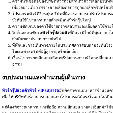
ความน่าเชื่อถือของบริษัททัวร์กรุ๊ปส่วนตัวควรเลือกบริษั
เพียงอย่างเดียว เพราะอาจเสี่ยงต่อการถูกยกเลิกทริปหรือบ
โปรแกรมทัวร์ที่ยืดหยุ่นบริษัทที่ดีควรสามารถปรับโปรแกรมได
บังคับใช้โปรแกรมตายตัวเหมือนทัวร์กรุ๊ปใหญ่
ความชัดเจนของค่าใช้จ่ายตรวจสอบรายละเอียดค่าใช้จ่ายให
ไกด์และคนขับรถ
ทัวร์กรุ๊ปส่วนตัว
ที่ดีควรมีไกด์ที่พูดภาษา
สำคัญของประสบการณ์ทริป
ที่พักและการเดินทางภายในประเทศควรสอบถามระดับโรงแรม ท
โดยเฉพาะทริปที่มีผู้สูงอายุหรือเด็กเล็ก
เงื่อนไขการยกเลิกและเลื่อนทริปสถานการณ์โลกเปลี่ยนแปลงไ
ธรรม
งบประมาณและจำนวนผู้เดินทาง
ทัวร์กรุ๊ปส่วนตัวทัวร์ VIP เหมารถ
มักคิดราคาแบบ “หารจำนวนคน” 
เพื่อให้บริษัททัวร์สามารถออกแบบโปรแกรมได้ตรงใจและไม่เกินง
แต่ต้องพิจารณาความน่าเชื่อถือ ความยืดหยุ่น รายละเอียดค่าใช