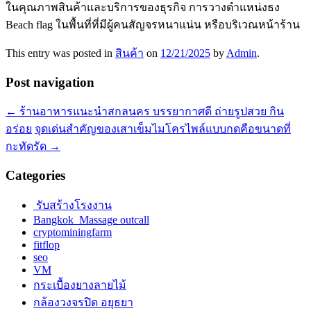
ในคุณภาพสินค้าและบริการของธุรกิจ การวางตำแหน่งธง
Beach flag ในพื้นที่ที่มีผู้คนสัญจรหนาแน่น หรือบริเวณหน้าร้าน
This entry was posted in
สินค้า
on
12/21/2025
by
Admin
.
Post navigation
←
ร้านอาหารแนะนำสกลนคร บรรยากาศดี ถ่ายรูปสวย กิน
อร่อย
จุดเด่นสำคัญของเสาเข็มไมโครไพล์แบบกดคือขนาดที่
กะทัดรัด
→
Categories
รับสร้างโรงงาน
Bangkok Massage outcall
cryptominingfarm
fitflop
seo
VM
กระเบื้องยางลายไม้
กล้องวงจรปิด อยุธยา