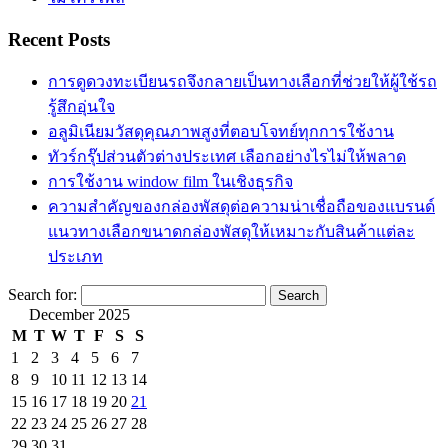
Recent Posts
การดูดวงทะเบียนรถจึงกลายเป็นทางเลือกที่ช่วยให้ผู้ใช้รถ
รู้สึกอุ่นใจ
อลูมิเนียมวัสดุคุณภาพสูงที่ตอบโจทย์ทุกการใช้งาน
ทัวร์กรุ๊ปส่วนตัวต่างประเทศ เลือกอย่างไรไม่ให้พลาด
การใช้งาน window film ในเชิงธุรกิจ
ความสำคัญของกล่องพัสดุต่อความน่าเชื่อถือของแบรนด์
แนวทางเลือกขนาดกล่องพัสดุให้เหมาะกับสินค้าแต่ละ
ประเภท
Search for:
December 2025
M
T
W
T
F
S
S
1
2
3
4
5
6
7
8
9
10
11
12
13
14
15
16
17
18
19
20
21
22
23
24
25
26
27
28
29
30
31